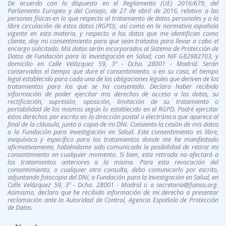
De acuerdo con lo dispuesto en el Reglamento (UE) 2016/679, del
Parlamento Europeo y del Consejo, de 27 de abril de 2016, relativo a las
personas físicas en lo que respecta al tratamiento de datos personales y a la
libre circulación de estos datos (RGPD), así como en la normativa española
vigente en esta materia, y respecto a los datos que me identifican como
cliente, doy mi consentimiento para que sean tratados para llevar a cabo el
encargo solicitado. Mis datos serán incorporados al Sistema de Protección de
Datos de Fundación para la Investigación en Salud, con NIF G82982703, y
domicilio en Calle Velázquez 59, 3º - Dcha. 28001 - Madrid. Serán
conservados el tiempo que dure el consentimiento, o en su caso, el tiempo
legal establecido para cada una de las obligaciones legales que deriven de los
tratamientos para los que se ha consentido. Declaro haber recibido
información de poder ejercitar mis derechos de acceso a los datos, su
rectificación, supresión, oposición, limitación de su tratamiento o
portabilidad de los mismos según lo establecido en el RGPD. Podré ejercitar
estos derechos por escrito en la dirección postal o electrónica que aparece al
final de la cláusula, junto a copia de mi DNI. Consiento la cesión de mis datos
a la Fundación para Investigación en Salud. Este consentimiento es libre,
inequívoco y específico para los tratamientos donde me he manifestado
afirmativamente, habiéndome sido comunicada la posibilidad de retirar mi
consentimiento en cualquier momento. Si bien, esta retirada no afectará a
los tratamientos anteriores a la misma. Para esta revocación del
consentimiento, o cualquier otra consulta, debo comunicarlo por escrito,
adjuntando fotocopia del DNI, a Fundación para la Investigación en Salud, en
Calle Velázquez 59, 3º - Dcha. 28001 - Madrid o a secretaria@fuinsa.org.
Asimismo, declaro que he recibido información de mi derecho a presentar
reclamación ante la Autoridad de Control, Agencia Española de Protección
de Datos.