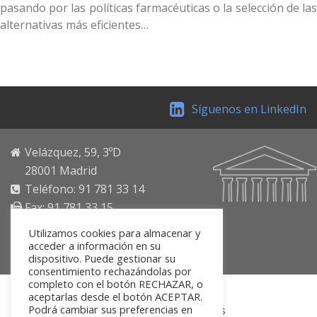
pasando por las políticas farmacéuticas o la selección de las
alternativas más eficientes…
Síguenos en LinkedIn
Velázquez, 59, 3ºD
28001 Madrid
Teléfono: 91 781 33 14
Fax: 91 781 33 15
Email: secretaria@fuinsa.org
Utilizamos cookies para almacenar y
https://www.fuinsa.org
acceder a información en su
dispositivo. Puede gestionar su
consentimiento rechazándolas por
completo con el botón RECHAZAR, o
aceptarlas desde el botón ACEPTAR.
Podrá cambiar sus preferencias en
Inicio
Sobre nosotros
Actividades