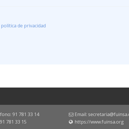
a
política de privacidad
fono: 91 781 33 14
Email: secretaria@fuinsa
 91 781 33 15
https://www.fuinsa.org