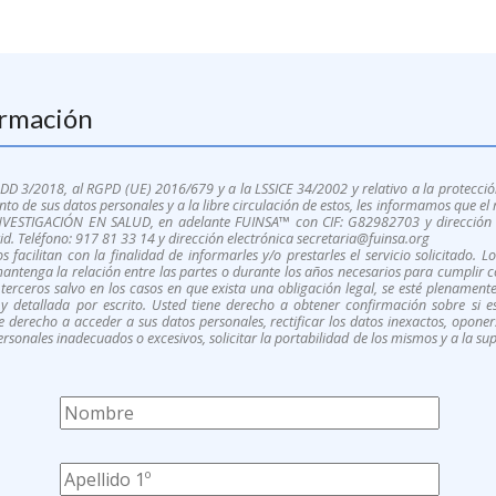
ormación
 3/2018, al RGPD (UE) 2016/679 y a la LSSICE 34/2002 y relativo a la protección
nto de sus datos personales y a la libre circulación de estos, les informamos que e
ESTIGACIÓN EN SALUD, en adelante FUINSA™ con CIF: G82982703 y dirección a 
. Teléfono: 917 81 33 14 y dirección electrónica secretaria@fuinsa.org
 facilitan con la finalidad de informarles y/o prestarles el servicio solicitado. 
ntenga la relación entre las partes o durante los años necesarios para cumplir co
terceros salvo en los casos en que exista una obligación legal, se esté plenament
y detallada por escrito. Usted tiene derecho a obtener confirmación sobre si 
ne derecho a acceder a sus datos personales, rectificar los datos inexactos, oponer
rsonales inadecuados o excesivos, solicitar la portabilidad de los mismos y a la s