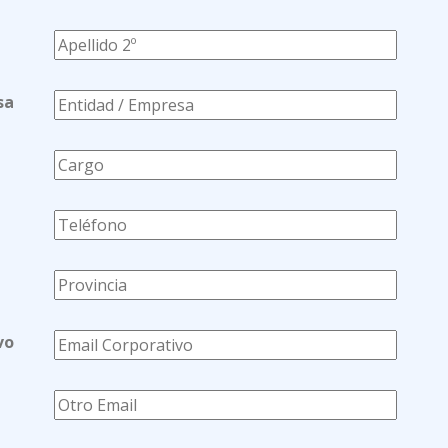
sa
vo