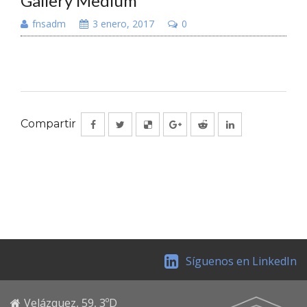
Gallery Medium
fnsadm
3 enero, 2017
0
Compartir
Síguenos en LinkedIn
Velázquez, 59, 3ºD