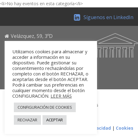
<li>No hay eventos en esta categoría</li>
Síguenos en LinkedIn
Velázquez, 59, 3ºD
28001 Madrid
Utilizamos cookies para almacenar y
Teléfono: 91 781 33 14
acceder a información en su
Fax: 91 781 33 15
dispositivo. Puede gestionar su
Email: secretaria@fuinsa.org
consentimiento rechazándolas por
completo con el botón RECHAZAR, o
https://www.fuinsa.org
aceptarlas desde el botón ACEPTAR.
Podrá cambiar sus preferencias en
cualquier momento desde el botón
CONFIGURACIÓN.
LEER MÁS
Inicio
Sobre nosotros
Actividades
CONFIGURACIÓN DE COOKIES
Proyectos
Contacto
RECHAZAR
ACEPTAR
Aviso legal
|
Política de Privacidad
|
Cookies